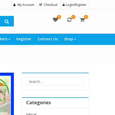
My Account
Checkout
Login/Register
0
0
0
bers
Register
Contact Us
Shop
Search
for:
Categories
Artical