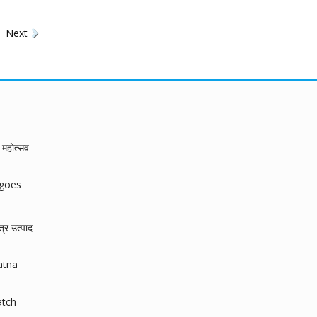
Next
महोत्सव
ngoes
त्र उत्पाद
atna
atch