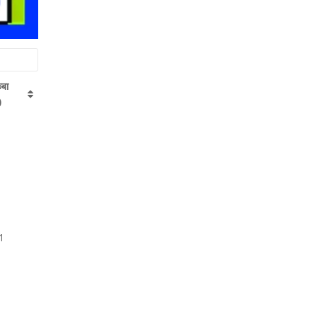
बा
)
1