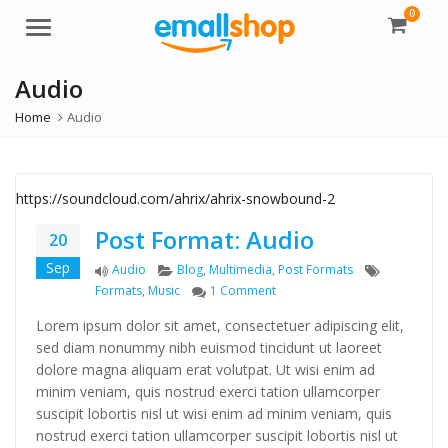
0
Menu
Audio
Home
Audio
https://soundcloud.com/ahrix/ahrix-snowbound-2
Post Format: Audio
20
Sep
Format
Categories
Tags
Audio
Blog
,
Multimedia
,
Post Formats
on Post Format: Audio
Formats
,
Music
1 Comment
Lorem ipsum dolor sit amet, consectetuer adipiscing elit,
sed diam nonummy nibh euismod tincidunt ut laoreet
dolore magna aliquam erat volutpat. Ut wisi enim ad
minim veniam, quis nostrud exerci tation ullamcorper
suscipit lobortis nisl ut wisi enim ad minim veniam, quis
nostrud exerci tation ullamcorper suscipit lobortis nisl ut